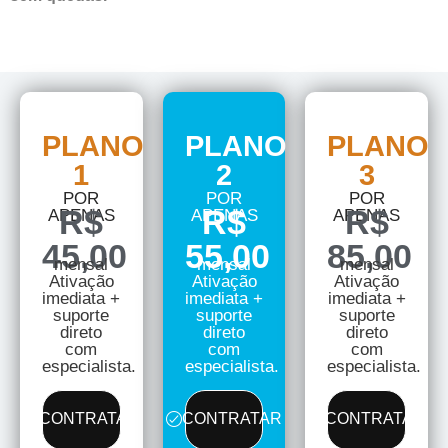
PLANO
PLANO
PLANO
1
2
3
POR
POR
POR
R$
R$
R$
APENAS
APENAS
APENAS
45,00
55,00
85,00
mensal
mensal
mensal
Ativação
Ativação
Ativação
imediata +
imediata +
imediata +
suporte
suporte
suporte
direto
direto
direto
com
com
com
especialista.
especialista.
especialista.
CONTRATAR
CONTRATAR
CONTRATAR