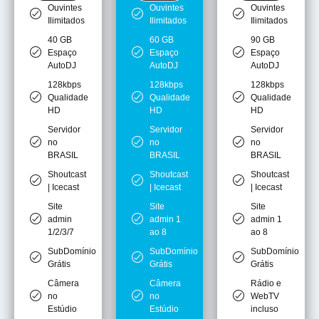
Ouvintes
Ouvintes
Ouvintes
Ilimitados
Ilimitados
Ilimitados
40 GB
60 GB
90 GB
Espaço
Espaço
Espaço
AutoDJ
AutoDJ
AutoDJ
128kbps
128kbps
128kbps
Qualidade
Qualidade
Qualidade
HD
HD
HD
Servidor
Servidor
Servidor
no
no
no
BRASIL
BRASIL
BRASIL
Shoutcast
Shoutcast
Shoutcast
| Icecast
| Icecast
| Icecast
Site
Site
Site
admin
admin 1
admin 1
1/2/3/7
ao 8
ao 8
SubDomínio
SubDomínio
SubDomínio
Grátis
Grátis
Grátis
Câmera
Câmera
Rádio e
no
no
WebTV
Estúdio
Estúdio
incluso