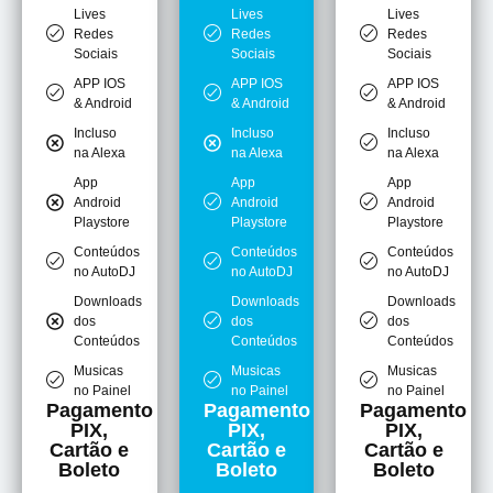
Lives
Lives
Lives
Redes
Redes
Redes
Sociais
Sociais
Sociais
APP IOS
APP IOS
APP IOS
& Android
& Android
& Android
Incluso
Incluso
Incluso
na Alexa
na Alexa
na Alexa
App
App
App
Android
Android
Android
Playstore
Playstore
Playstore
Conteúdos
Conteúdos
Conteúdos
no AutoDJ
no AutoDJ
no AutoDJ
Downloads
Downloads
Downloads
dos
dos
dos
Conteúdos
Conteúdos
Conteúdos
Musicas
Musicas
Musicas
no Painel
no Painel
no Painel
Pagamento
Pagamento
Pagamento
PIX,
PIX,
PIX,
Cartão e
Cartão e
Cartão e
Boleto
Boleto
Boleto