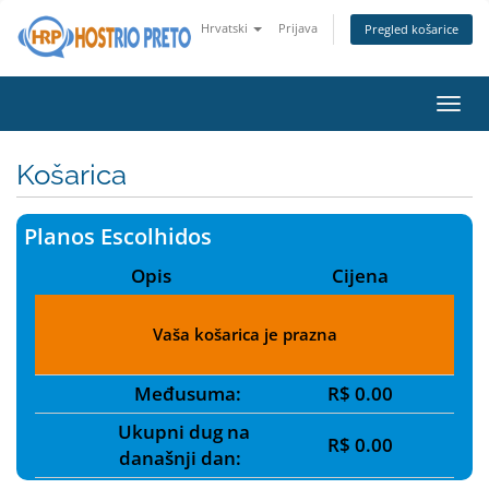
Hrvatski
Prijava
Pregled košarice
Preba
navig
Košarica
Planos Escolhidos
Opis
Cijena
Vaša košarica je prazna
Međusuma:
R$ 0.00
Ukupni dug na
R$ 0.00
današnji dan: