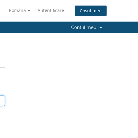
Română
Autentificare
Coșul meu
Contul meu