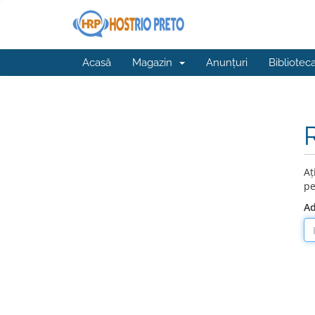
Acasă
Magazin
Anunțuri
Bibliotec
Aț
pe
Ad