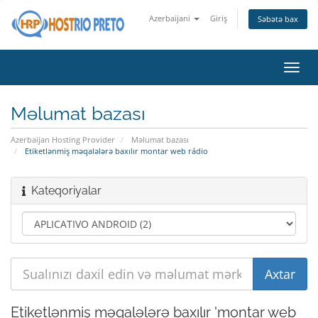
Azerbaijani
Giriş
Səbətə bax
Naviq
keçid
Məlumat bazası
Azerbaijan Hosting Provider
Məlumat bazası
Etiketlənmiş məqalələrə baxılır montar web rádio
Kateqoriyalar
Etiketlənmiş məqalələrə baxılır 'montar web