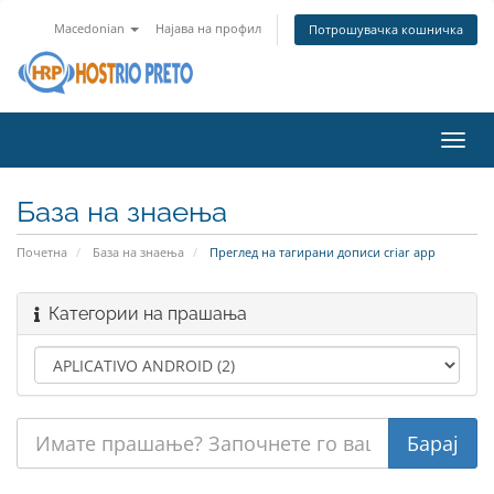
Macedonian
Најава на профил
Потрошувачка кошничка
Вклу
ја
нави
База на знаења
Почетна
База на знаења
Преглед на тагирани дописи criar app
Категории на прашања