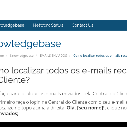
wledgebase
Network Status
Contact Us
owledgebase
ome
Knowledgebase
EMAILS ENVIADOS
Como localizar todos os e-mails rece
o localizar todos os e-mails rec
Cliente?
ço para localizar os e-mails enviados pela Central do Clien
rimeiro faça o login na Central do Cliente com o seu e-mail
ocalize no topo acima a direita:
Olá, [seu nome]!,
clique n
nviados;