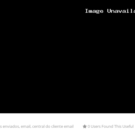
 enviados, email, central do cliente email
0 Users Found This Useful