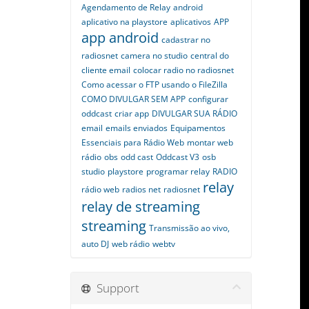
Agendamento de Relay
android
aplicativo na playstore
aplicativos
APP
app android
cadastrar no
radiosnet
camera no studio
central do
cliente email
colocar radio no radiosnet
Como acessar o FTP usando o FileZilla
COMO DIVULGAR SEM APP
configurar
oddcast
criar app
DIVULGAR SUA RÁDIO
email
emails enviados
Equipamentos
Essenciais para Rádio Web
montar web
rádio
obs
odd cast
Oddcast V3
osb
studio
playstore
programar relay
RADIO
relay
rádio web
radios net
radiosnet
relay de streaming
streaming
Transmissão ao vivo,
auto DJ
web rádio
webtv
Support