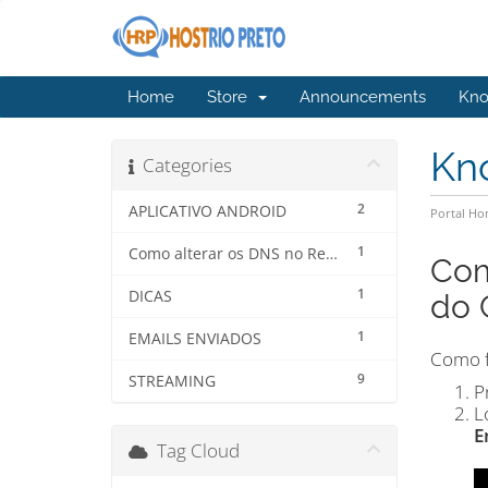
Home
Store
Announcements
Kno
Kn
Categories
2
APLICATIVO ANDROID
Portal H
1
Como alterar os DNS no Registro.br
Com
1
DICAS
do 
1
EMAILS ENVIADOS
Como fa
9
STREAMING
P
L
E
Tag Cloud