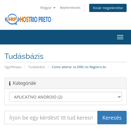
Magyar
Bejelentkezés
Kosár megtekintése
Váltá
a
navig
Tudásbázis
Ügyfélkapu
Tudásbázis
Como alterar os DNS no Registro.br
Kategóriák