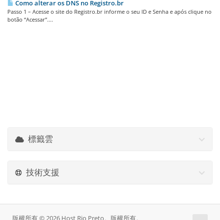
Como alterar os DNS no Registro.br
Passo 1 – Acesse o site do Registro.br informe o seu ID e Senha e após clique no
botão “Acessar”....
標籤雲
技術支援
版權所有 © 2026 Host Rio Preto。版權所有。